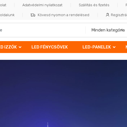
olat
Adatvédelmi nyilatkozat
Szállítás és fizetés
oldalunk
Kövesd nyomon a rendelésed
Regisztrá
ED IZZÓK
LED FÉNYCSÖVEK
LED-PANELEK