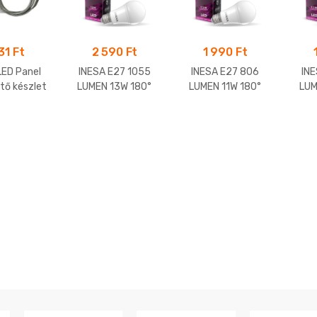
131
Ft
2 590
Ft
1 990
Ft
LED Panel
INESA E27 1055
INESA E27 806
IN
tő készlet
LUMEN 13W 180°
LUMEN 11W 180°
LUM
x60cm
LED gömb 3000K
LED gömb 4000K
LED
(melegfehér)
(semleges fehér)
(m