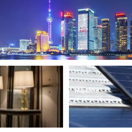
Napelem
rendszerek