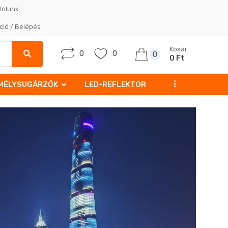
Rólunk
ció / Belépés
Kosár
0
0
0
0 Ft
...
MÉLYSUGÁRZÓK
LED-REFLEKTOR