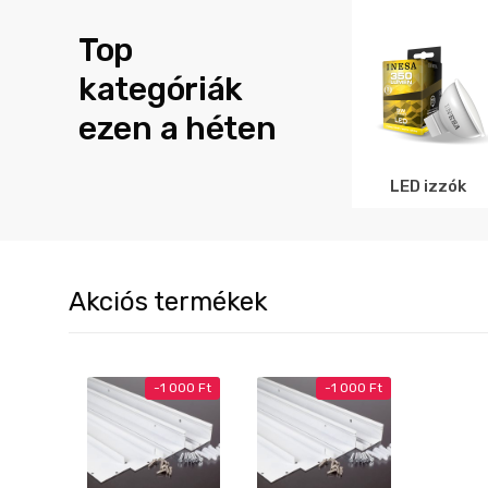
Top
kategóriák
ezen a héten
LED izzók
Akciós termékek
-
1 000
Ft
-
1 000
Ft