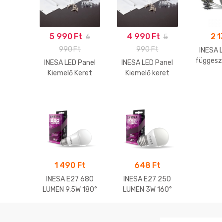
5 990
Ft
4 990
Ft
2 
6
5
990
Ft
990
Ft
INESA 
függesz
INESA LED Panel
INESA LED Panel
60
Kiemelő Keret
Kiemelő keret
300*1200
600*600
1 490
Ft
648
Ft
INESA E27 680
INESA E27 250
LUMEN 9,5W 180°
LUMEN 3W 160°
LED gömb 3000K
LED kisgömb
(melegfehér)
6500K
(hidegfehér)