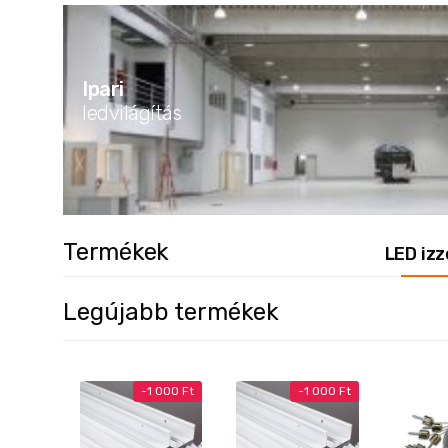
Ipari
ledvilágítás
Termékek
LED izz
Legújabb termékek
-
1 000
Ft
-
1 000
Ft