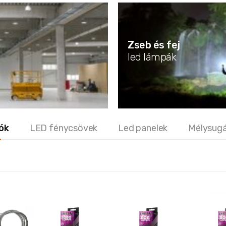
Zseb és fej
led lámpák
ók
LED fénycsövek
Led panelek
Mélysug