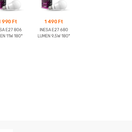
1 990
Ft
1 490
Ft
ESA E27 806
INESA E27 680
EN 11W 180°
LUMEN 9,5W 180°
 gömb 3000K
LED gömb 4000K
elegfehér)
(semleges fehér)