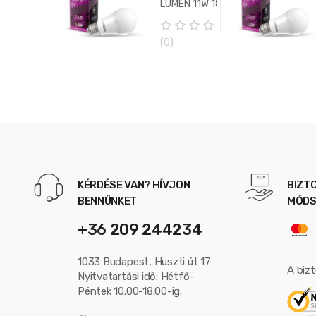
LUMEN 11W 180°
5
LED gömb
3000K
0
(0)
(melegfehér)
o
u
t
o
f
5
KÉRDÉSE VAN? HÍVJON
BIZT
BENNÜNKET
MÓDS
+36 209 244234
1033 Budapest, Huszti út 17
A biz
Nyitvatartási idő: Hétfő-
Péntek 10.00-18.00-ig.