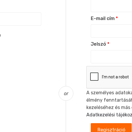
E-mail cím
*
m
Jelszó
*
A személyes adatoka
or
élmény fenntartásáh
kezeléséhez és más 
Adatkezelési tájéko
Regisztráció