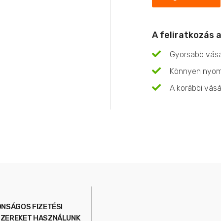
A feliratkozás a
Gyorsabb vásá
Könnyen nyom
A korábbi vásá
ONSÁGOS FIZETÉSI
ZEREKET HASZNÁLUNK