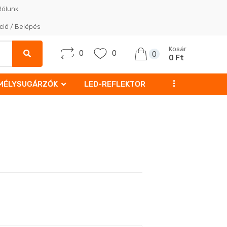
Rólunk
ció / Belépés
Kosár
0
0
0
0 Ft
...
MÉLYSUGÁRZÓK
LED-REFLEKTOR