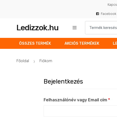
Skip to navigation
Skip to content
Kapcs
Facebook 
S
Ledizzok.hu
e
a
r
ÖSSZES TERMÉK
AKCIÓS TERMÉKEK
L
c
h
Főoldal
Fiókom
f
o
r
:
Bejelentkezés
Felhasználónév vagy Email cím
*