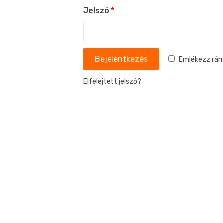
Jelszó
*
Bejelentkezés
Emlékezz rá
Elfelejtett jelszó?