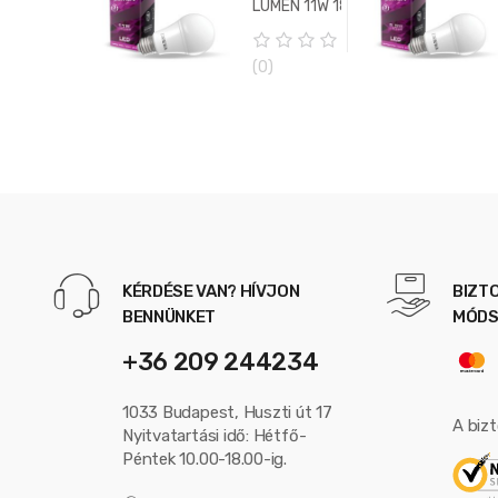
LUMEN 11W 180°
5
LED gömb
3000K
0
(0)
(melegfehér)
o
u
t
o
f
5
KÉRDÉSE VAN? HÍVJON
BIZT
BENNÜNKET
MÓDS
+36 209 244234
1033 Budapest, Huszti út 17
A biz
Nyitvatartási idő: Hétfő-
Péntek 10.00-18.00-ig.