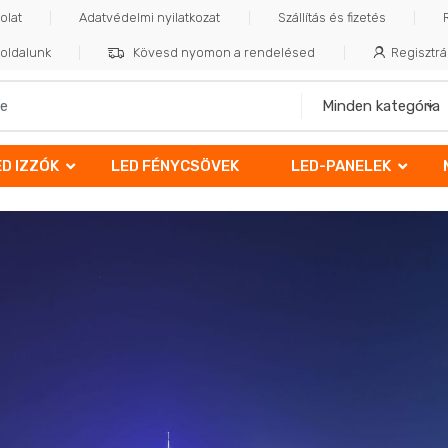
olat
Adatvédelmi nyilatkozat
Szállítás és fizetés
oldalunk
Kövesd nyomon a rendelésed
Regisztrá
ED IZZÓK
LED FÉNYCSÖVEK
LED-PANELEK