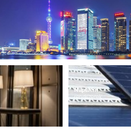
Napelem
rendszerek