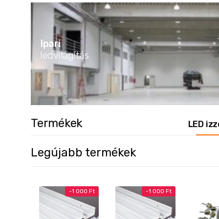
Ipari
ledvilágítás
Termékek
LED izz
Legújabb termékek
-
1 000
Ft
-
1 000
Ft