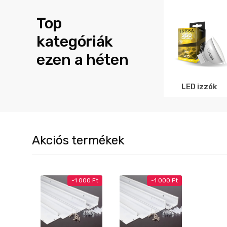
Top
kategóriák
ezen a héten
LED izzók
Akciós termékek
-
1 000
Ft
-
1 000
Ft