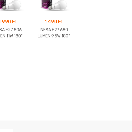
1 990
Ft
1 490
Ft
ESA E27 806
INESA E27 680
EN 11W 180°
LUMEN 9,5W 180°
 gömb 3000K
LED gömb 4000K
elegfehér)
(semleges fehér)