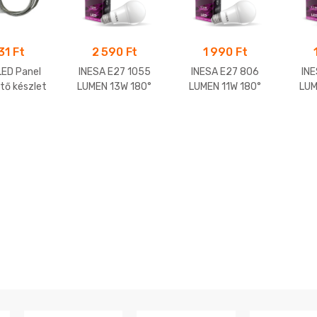
131
Ft
2 590
Ft
1 990
Ft
LED Panel
INESA E27 1055
INESA E27 806
IN
tő készlet
LUMEN 13W 180°
LUMEN 11W 180°
LUM
x60cm
LED gömb 3000K
LED gömb 4000K
LED
(melegfehér)
(semleges fehér)
(m