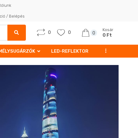
Rólunk
ció / Belépés
Kosár
0
0
0
0 Ft
...
MÉLYSUGÁRZÓK
LED-REFLEKTOR