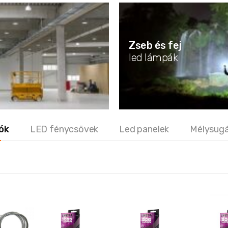
Zseb és fej
led lámpák
ók
LED fénycsövek
Led panelek
Mélysug