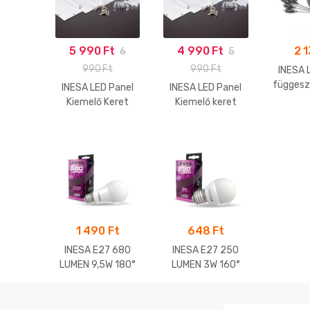
5 990
Ft
4 990
Ft
2 
6
5
990
Ft
990
Ft
INESA 
függesz
INESA LED Panel
INESA LED Panel
60
Kiemelő Keret
Kiemelő keret
300*1200
600*600
1 490
Ft
648
Ft
INESA E27 680
INESA E27 250
LUMEN 9,5W 180°
LUMEN 3W 160°
LED gömb 3000K
LED kisgömb
(melegfehér)
6500K
(hidegfehér)