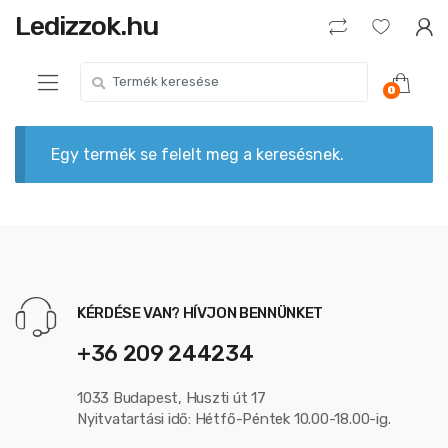
Skip to navigation
Skip to content
Ledizzok.hu
S
0
e
a
r
Egy termék se felelt meg a keresésnek.
c
h
f
o
r
:
KÉRDÉSE VAN? HÍVJON BENNÜNKET
+36 209 244234
1033 Budapest, Huszti út 17
Nyitvatartási idő: Hétfő-Péntek 10.00-18.00-ig.